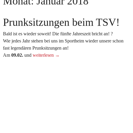
Monat:
Januar 2018
Prunksitzungen beim TSV!
Bald ist es wieder soweit! Die fünfte Jahreszeit bricht an! ?
Wie jedes Jahr stehen bei uns im Sportheim wieder unsere schon
fast legendären Prunksitzungen an!
„Prunksitzungen
Am
09.02.
und
weiterlesen
→
beim
TSV!“