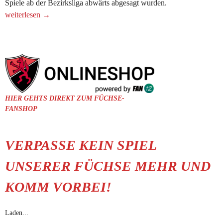
Spiele ab der Bezirksliga abwärts abgesagt wurden.
„Die
weiterlesen
→
Winterpause
geht
in
die
Verlängerung“
HIER GEHTS DIREKT ZUM FÜCHSE-
FANSHOP
VERPASSE KEIN SPIEL
UNSERER FÜCHSE MEHR UND
KOMM VORBEI!
Laden...