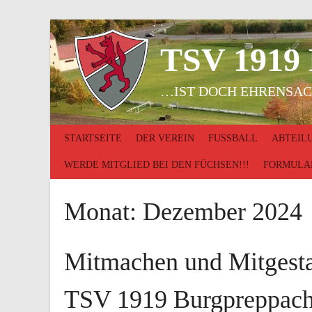
Springe
zum
Inhalt
TSV 1919
…IST DOCH EHRENSAC
STARTSEITE
DER VEREIN
FUSSBALL
ABTEIL
WERDE MITGLIED BEI DEN FÜCHSEN!!!
FORMULA
Monat:
Dezember 2024
Mitmachen und Mitgestal
TSV 1919 Burgpreppach