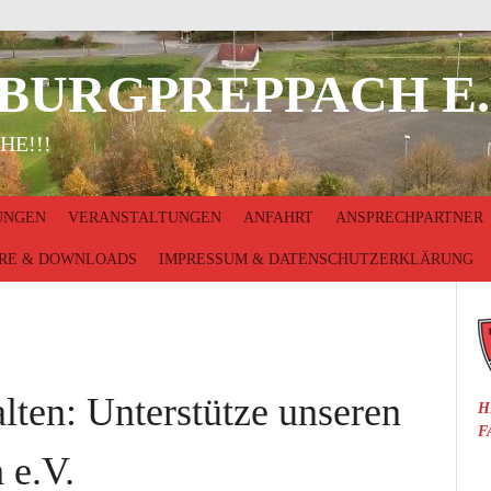
 BURGPREPPACH E.
HE!!!
UNGEN
VERANSTALTUNGEN
ANFAHRT
ANSPRECHPARTNER
RE & DOWNLOADS
IMPRESSUM & DATENSCHUTZERKLÄRUNG
ten: Unterstütze unseren
H
F
 e.V.