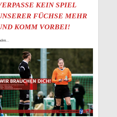
VERPASSE KEIN SPIEL
UNSERER FÜCHSE MEHR
UND KOMM VORBEI!
den...