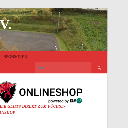
V.
SPONSOREN
Suchen
nach:
IER GEHTS DIREKT ZUM FÜCHSE-
ANSHOP