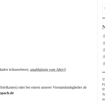
eladen teilzunehmen,
unabhängig vom Alter!
)
T
Fi
Briefkasten) oder bei einem unserer Vorstandsmitglieder ab
9
ppach.de
Te
i