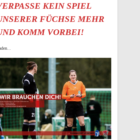
VERPASSE KEIN SPIEL
UNSERER FÜCHSE MEHR
UND KOMM VORBEI!
den...