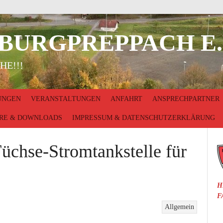
 BURGPREPPACH E.
HE!!!
UNGEN
VERANSTALTUNGEN
ANFAHRT
ANSPRECHPARTNER
RE & DOWNLOADS
IMPRESSUM & DATENSCHUTZERKLÄRUNG
Füchse-Stromtankstelle für
H
F
Allgemein