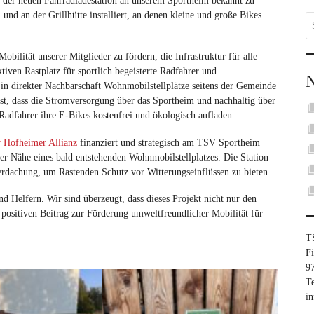
on der neuen Fahrradladestation an unserem Sportheim bekannt zu
nd an der Grillhütte installiert, an denen kleine und große Bikes
obilität unserer Mitglieder zu fördern, die Infrastruktur für alle
iven Rastplatz für sportlich begeisterte Radfahrer und
in direkter Nachbarschaft Wohnmobilstellplätze seitens der Gemeinde
 ist, dass die Stromversorgung über das Sportheim und nachhaltig über
e Radfahrer ihre E-Bikes kostenfrei und ökologisch aufladen.
r Hofheimer Allianz
finanziert und strategisch am TSV Sportheim
rer Nähe eines bald entstehenden Wohnmobilstellplatzes. Die Station
berdachung, um Rastenden Schutz vor Witterungseinflüssen zu bieten.
nd Helfern. Wir sind überzeugt, dass dieses Projekt nicht nur den
 positiven Beitrag zur Förderung umweltfreundlicher Mobilität für
T
Fi
9
Te
i