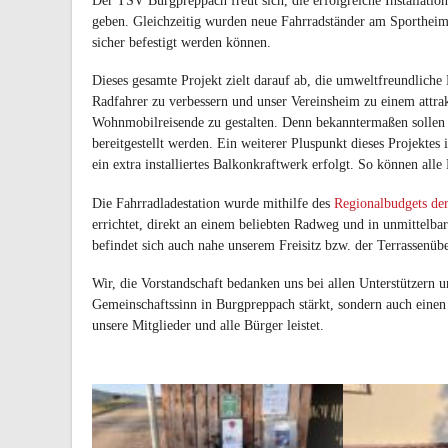
Der TSV Burgpreppach freut sich, die erfolgreiche Installati
geben. Gleichzeitig wurden neue Fahrradständer am Sportheim u
sicher befestigt werden können.
Dieses gesamte Projekt zielt darauf ab, die umweltfreundliche M
Radfahrer zu verbessern und unser Vereinsheim zu einem attrakt
Wohnmobilreisende zu gestalten. Denn bekanntermaßen sollen 
bereitgestellt werden. Ein weiterer Pluspunkt dieses Projektes
ein extra installiertes Balkonkraftwerk erfolgt. So können all
Die Fahrradladestation wurde mithilfe des
Regionalbudgets de
errichtet, direkt an einem beliebten Radweg und in unmittelba
befindet sich auch nahe unserem Freisitz bzw. der Terrassenü
Wir, die Vorstandschaft bedanken uns bei allen Unterstützern u
Gemeinschaftssinn in Burgpreppach stärkt, sondern auch einen
unsere Mitglieder und alle Bürger leistet.