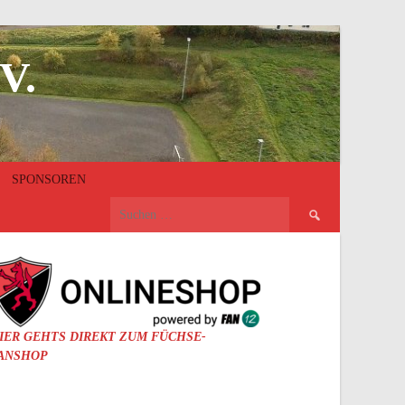
V.
SPONSOREN
Suchen
nach:
IER GEHTS DIREKT ZUM FÜCHSE-
ANSHOP