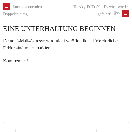
←
Zum kommenden
fReAky FrIDaY – Es wird wieder
ARTIKEL-
gefeiert! ✌️??
→
Doppelspieltag…
NAVIGATION
EINE UNTERHALTUNG BEGINNEN
Deine E-Mail-Adresse wird nicht veröffentlicht.
Erforderliche
Felder sind mit
*
markiert
Kommentar
*