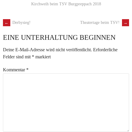
Kirchweih beim TSV Burgpreppach 2018
←
Derbysieg!
Theatertage beim TSV!
→
ARTIKEL-
EINE UNTERHALTUNG BEGINNEN
NAVIGATION
Deine E-Mail-Adresse wird nicht veröffentlicht.
Erforderliche
Felder sind mit
*
markiert
Kommentar
*