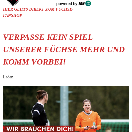
HIER GEHTS DIREKT ZUM FÜCHSE-
FANSHOP
VERPASSE KEIN SPIEL
UNSERER FÜCHSE MEHR UND
KOMM VORBEI!
Laden...