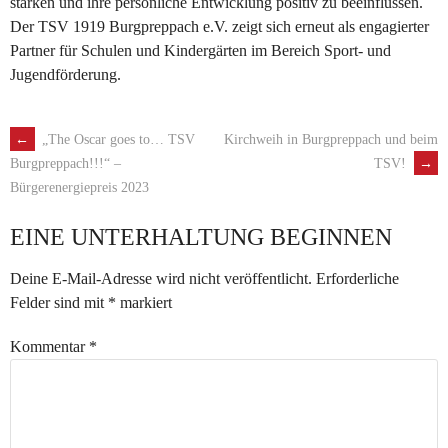
stärken und ihre persönliche Entwicklung positiv zu beeinflussen.
Der TSV 1919 Burgpreppach e.V. zeigt sich erneut als engagierter
Partner für Schulen und Kindergärten im Bereich Sport- und
Jugendförderung.
←
„The Oscar goes to… TSV
Kirchweih in Burgpreppach und beim
ARTIKEL-
TSV!
→
Burgpreppach!!!“ –
Bürgerenergiepreis 2023
NAVIGATION
EINE UNTERHALTUNG BEGINNEN
Deine E-Mail-Adresse wird nicht veröffentlicht.
Erforderliche
Felder sind mit
*
markiert
Kommentar
*