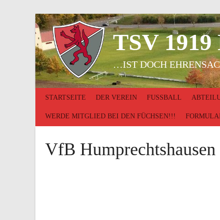
Springe
zum
Inhalt
TSV 1919
…IST DOCH EHRENSAC
STARTSEITE
DER VEREIN
FUSSBALL
ABTEIL
WERDE MITGLIED BEI DEN FÜCHSEN!!!
FORMULA
VfB Humprechtshausen