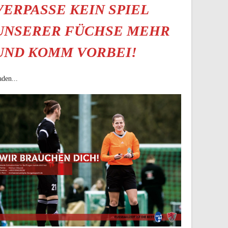
VERPASSE KEIN SPIEL
UNSERER FÜCHSE MEHR
UND KOMM VORBEI!
den...