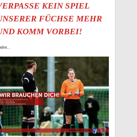
VERPASSE KEIN SPIEL
UNSERER FÜCHSE MEHR
UND KOMM VORBEI!
den...