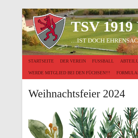
Springe
zum
Inhalt
TSV 1919
…IST DOCH EHRENSAC
STARTSEITE
DER VEREIN
FUSSBALL
ABTEIL
WERDE MITGLIED BEI DEN FÜCHSEN!!!
FORMULA
Weihnachtsfeier 2024