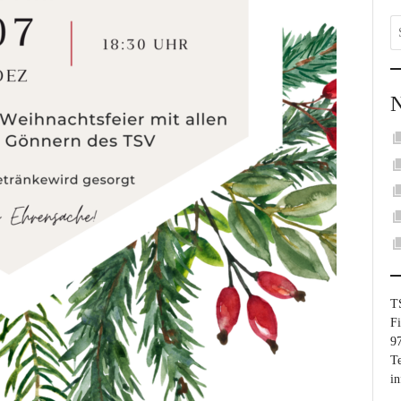
T
Fi
9
Te
i