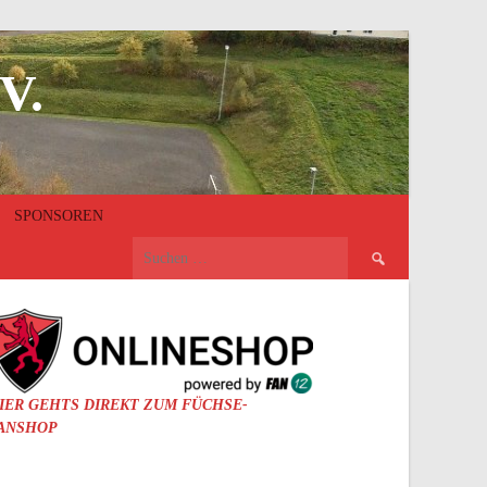
V.
SPONSOREN
Suchen
nach:
IER GEHTS DIREKT ZUM FÜCHSE-
ANSHOP